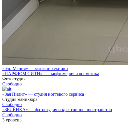
«ЭплМания» — магазин техники
«ПАРФЮМ СИТИ» — парфюмерия и косметика
Фотостудия
Свободно
«Зая Пилит» — студия ногтевого сервиса
Студия маникюра
Свободно
«ЗЕЛЁНКА» — фотостудия и креативное пространство
Свободно
3
уровень