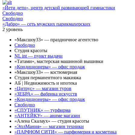
«Йети дети», центр детской развивающей гимнастики
Свободно
Свободно
«Дабро» — сеть мужских парикмахерских
2
уровень
«Максшоу33» — праздничное агентство
Свободно
Студия красоты
NL int — пункт выдачи
«Татами», мастерская машинной вышивки
«Кондиционеры» — офис продаж
«Максшоу33» — костюмерная
Студия перманентного макияжа
АБ | Недвижимость и ипотека
«Цитрус» — магазин туров
«ЗЕБРА» — фабрика искусств
«Кондиционеры» — офис продаж
Свободно
«СПУТНИК» — турфирма
«АНТЕЙКУ» — аниме магазин
«Алена Скалаух» — студия красоты
«ЭплМания» — магазин техники
«ПАРФЮМ СИТИ» — парфюмерия и косметика