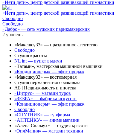
«Йети дети», центр детской развивающей гимнастики
«Йети дети», центр детской развивающей гимнастики
Свободно
Свободно
«Дабро» — сеть мужских парикмахерских
2
уровень
«Максшоу33» — праздничное агентство
Свободно
Студия красоты
NL int — пункт выдачи
«Татами», мастерская машинной вышивки
«Кондиционеры» — офис продаж
«Максшоу33» — костюмерная
Студия перманентного макияжа
АБ | Недвижимость и ипотека
«Цитрус» — магазин туров
«ЗЕБРА» — фабрика искусств
«Кондиционеры» — офис продаж
Свободно
«СПУТНИК» — турфирма
«АНТЕЙКУ» — аниме магазин
«Алена Скалаух» — студия красоты
«ЭплМания» — магазин техники