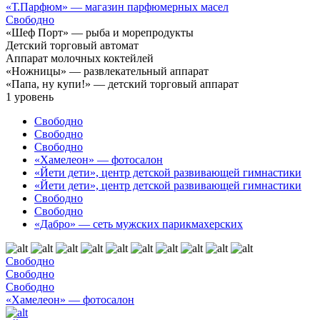
«Т.Парфюм» — магазин парфюмерных масел
Свободно
«Шеф Порт» — рыба и морепродукты
Детский торговый автомат
Аппарат молочных коктейлей
«Ножницы» — развлекательный аппарат
«Папа, ну купи!» — детский торговый аппарат
1
уровень
Свободно
Свободно
Свободно
«Хамелеон» — фотосалон
«Йети дети», центр детской развивающей гимнастики
«Йети дети», центр детской развивающей гимнастики
Свободно
Свободно
«Дабро» — сеть мужских парикмахерских
Свободно
Свободно
Свободно
«Хамелеон» — фотосалон